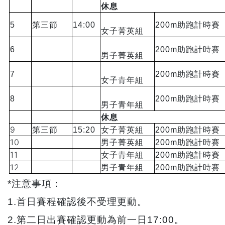
休息
5
第三節
14:00
200m
助跑計時賽
女子菁英組
6
200m
助跑計時賽
男子菁英組
7
200m
助跑計時賽
女子青年組
8
200m
助跑計時賽
男子青年組
休息
9
第三節
15:20
女子菁英組
200m
助跑計時賽
10
男子菁英組
200m
助跑計時賽
11
女子青年組
200m
助跑計時賽
12
男子青年組
200m
助跑計時賽
*
注意事項：
1.
首日賽程確認後不受理更動。
2.
第二日出賽確認更動為前一日17:00。