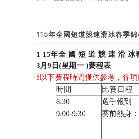
115年全國短道競速滑冰春季錦
1 15
年全 國 短 道 競 速 滑 冰
3
月
9
日(星期一 )賽程表
ê
以下賽程時間僅供參考，各項
時間
比賽日程
8:30
選手報到
9:00-9:30
賽前熱身