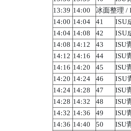
13:39
14:00
冰面整理 /
14:00
14:04
41
ISU
14:04
14:08
42
ISU
14:08
14:12
43
ISU
14:12
14:16
44
ISU
14:16
14:20
45
ISU
14:20
14:24
46
ISU
14:24
14:28
47
ISU
14:28
14:32
48
ISU
14:32
14:36
49
ISU
14:36
14:40
50
ISU