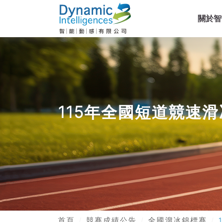
關於智
115年全國短道競速
首頁
競賽成績公告
全國溜冰錦標賽