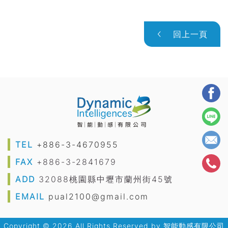
回上一頁
TEL
+886-3-4670955
FAX
+886-3-2841679
ADD
32088桃園縣中壢市蘭州街45號
EMAIL
pual2100@gmail.com
Copyright © 2026 All Rights Reserved by
智能動感有限公司