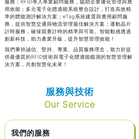
服務；RFID導入專業顧問服務，協助企業優化管理與應
用效能；多元電子化體適能系統整合設計，打造高效精
準的體能測評解決方案；eTag系統建置與應用顧問服
務，提供智慧交通與物流管理最佳解決方案；運動晶片
計時服務，確保競賽計時的精準與可靠。智能動感透過
創新科技，助力產業升級，提升智慧管理效能！
我們秉持誠信、堅持、專業、品質服務理念，致力於提
供最優質的RFID技術與電子化體適能鑑測的智慧管理解
決方案，共創智慧化未來！
服務與技術
Our Service
我們的服務