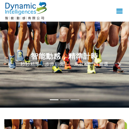
智能動感，精準計時
秒秒精準，步步領先——馬拉松計時首選
Previous
Nex